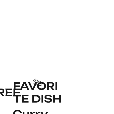
FAVORI
REF
TE DISH
Curry