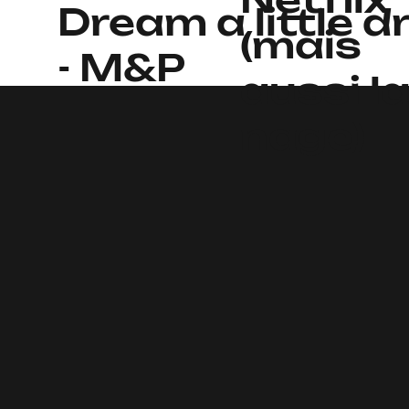
Dream a little 
(mais
- M&P
aussi l
nage)