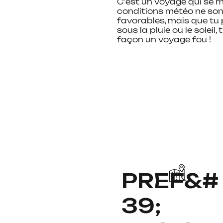
C’est un voyage qui se mé
conditions météo ne son
favorables, mais que tu p
sous la pluie ou le soleil,
façon un voyage fou !
PREF&#
39;