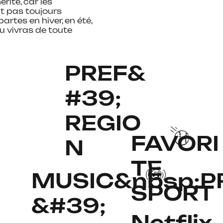
rite, car les
t pas toujours
artes en hiver, en été,
 tu vivras de toute
PREF&
#39;
REGIO
FAVORI
N
TE
MUSIC&nbsp;P
SPORT
&#39;
Netflix