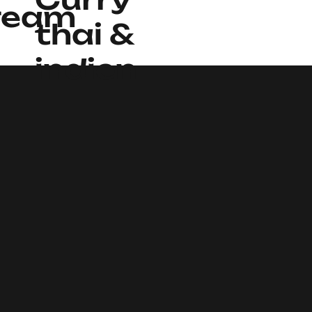
dream
thai &
a
indien