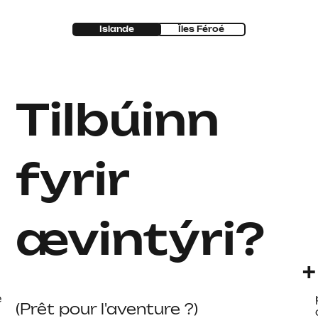
Islande
Îles Féroé
Tilbúinn
fyrir
ævintýri?
+
e
(Prêt pour l'aventure ?)