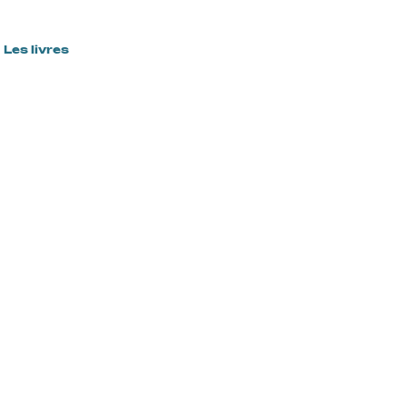
Les livres
L'équipe
Boutique
Le test d'aventure